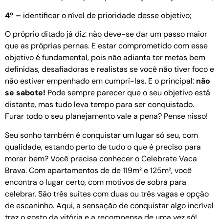
4º –
identificar o nível de prioridade desse objetivo;
O próprio ditado já diz: não deve-se dar um passo maior
que as próprias pernas. E estar comprometido com esse
objetivo é fundamental, pois não adianta ter metas bem
definidas, desafiadoras e realistas se você não tiver foco e
não estiver empenhado em cumprí-las. E o principal:
não
se
sabote!
Pode sempre parecer que o seu objetivo está
distante, mas tudo leva tempo para ser conquistado.
Furar todo o seu planejamento vale a pena? Pense nisso!
Seu sonho também é conquistar um lugar só seu, com
qualidade, estando perto de tudo o que é preciso para
morar bem? Você precisa conhecer o Celebrate Vaca
Brava. Com apartamentos de de 119m² e 125m², você
encontra o lugar certo, com motivos de sobra para
celebrar. São três suítes com duas ou três vagas e opção
de escaninho. Aqui, a sensação de conquistar algo incrível
traz o gosto da vitória e a recompensa de uma vez só!