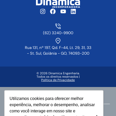
(62) 3240-9900
Rua 131, nº 197, Qd. F-44, Lt. 29, 31, 33
- St. Sul, Goiânia - GO, 74093-200
© 2026 Dinamica Engenharia.
Todos os direitos reservados |
Política de Privacidade
Faça parte da vida Dinâmica
Utilizamos cookies para oferecer melhor
experiência, melhorar o desempenho, analisar
como você interage em nosso site e
Área do Corretor