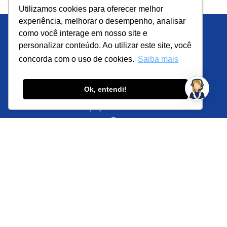
Utilizamos cookies para oferecer melhor
experiência, melhorar o desempenho, analisar
como você interage em nosso site e
personalizar conteúdo. Ao utilizar este site, você
concorda com o uso de cookies.
Saiba mais
Ok, entendi!
(62) 3240-9900
Rua 131, nº 197, Qd. F-44, Lt. 29, 31,
33 - St. Sul, Goiânia - GO, 74093-200
© 2026 Dinamica Engenharia.
Todos os direitos reservados |
Política de Privacidade