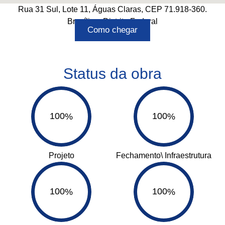
Rua 31 Sul, Lote 11, Águas Claras, CEP 71.918-360.
Brasília – Distrito Federal
Como chegar
Status da obra
100
100
%
%
Projeto
Fechamento\ Infraestrutura
100
100
%
%