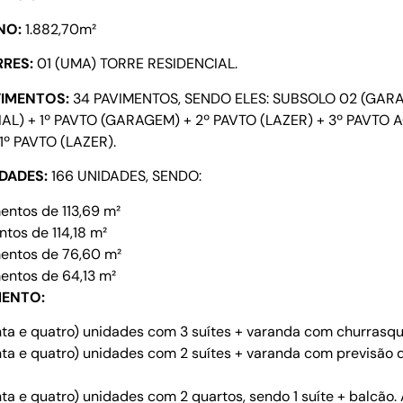
NO:
1.882,70m²
RES:
01 (UMA) TORRE RESIDENCIAL.
IMENTOS:
34 PAVIMENTOS, SENDO ELES: SUBSOLO 02 (GAR
L) + 1º PAVTO (GARAGEM) + 2º PAVTO (LAZER) + 3º PAVTO 
1º PAVTO (LAZER).
DADES:
166 UNIDADES, SENDO:
entos de 113,69 m²
tos de 114,18 m²
entos de 76,60 m²
entos de 64,13 m²
MENTO:
ta e quatro) unidades com 3 suítes + varanda com churrasquei
ta e quatro) unidades com 2 suítes + varanda com previsão d
ta e quatro) unidades com 2 quartos, sendo 1 suíte + balcão. Á