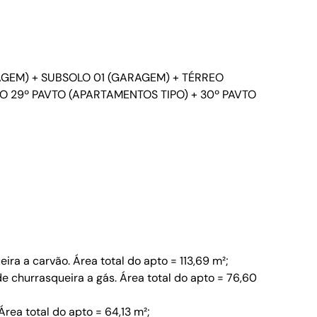
AGEM) + SUBSOLO 01 (GARAGEM) + TÉRREO
AO 29º PAVTO (APARTAMENTOS TIPO) + 30º PAVTO
ra a carvão. Área total do apto = 113,69 m²;
e churrasqueira a gás. Área total do apto = 76,60
rea total do apto = 64,13 m²;