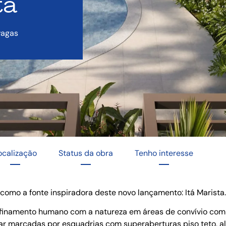
ta
vagas
ocalização
Status da obra
Tenho interesse
como a fonte inspiradora deste novo lançamento: Itá Marista.
finamento humano com a natureza em áreas de convívio com
ar marcadas por esquadrias com superaberturas piso teto, a