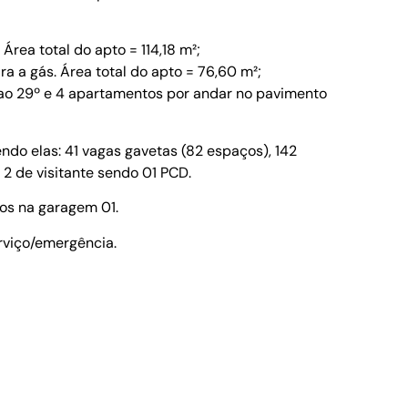
rea total do apto = 114,18 m²;
a a gás. Área total do apto = 76,60 m²;
ao 29º e 4 apartamentos por andar no pavimento
do elas: 41 vagas gavetas (82 espaços), 142
2 de visitante sendo 01 PCD.
dos na garagem 01.
erviço/emergência.