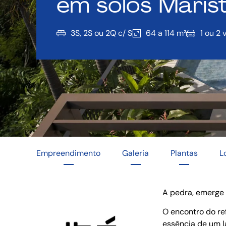
em solos Maris
3S, 2S ou 2Q c/ S
64 a 114 m²
1 ou 2 
Empreendimento
Galeria
Plantas
L
A pedra, emerge 
O encontro do re
essência de um l