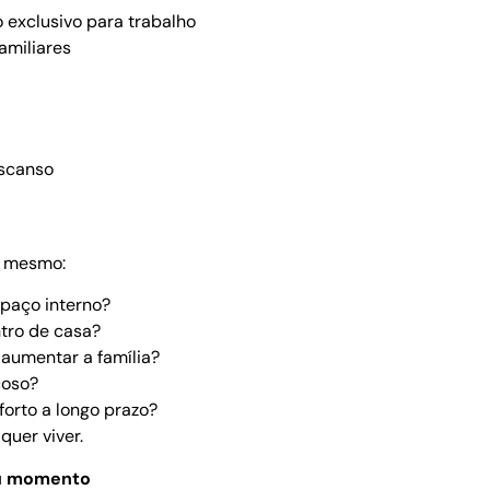
 exclusivo para trabalho
amiliares
escanso
i mesmo:
spaço interno?
tro de casa?
aumentar a família?
çoso?
forto a longo prazo?
uer viver.
eu momento