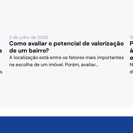
2 de julho de 2026
1
Como avaliar o potencial de valorização
P
a
de um bairro?
á
e
A localização está entre os fatores mais importantes
na escolha de um imóvel. Porém, avaliar...
N
as
d