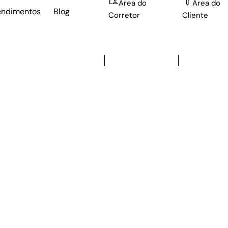
Área do
Área do
ndimentos
Blog
Corretor
Cliente
Área do
Área do
Corretor
Cliente