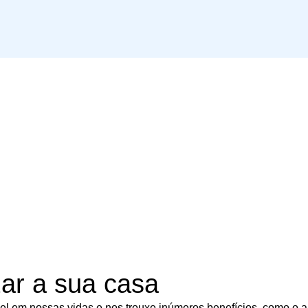
ar a sua casa
 em nossas vidas e nos trouxe inúmeros benefícios, como o au