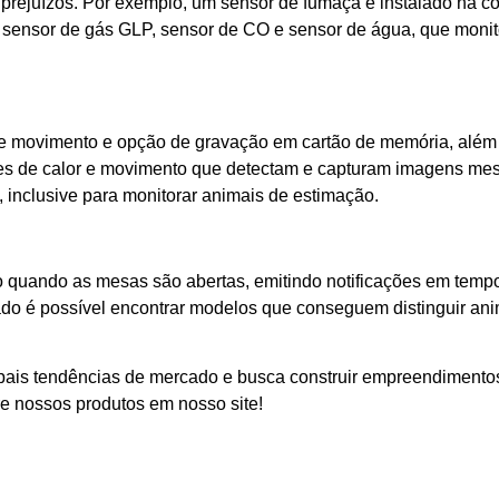
prejuízos. Por exemplo, um sensor de fumaça é instalado na co
 o sensor de gás GLP, sensor de CO e sensor de água, que moni
movimento e opção de gravação em cartão de memória, além do
es de calor e movimento que detectam e capturam imagens me
 inclusive para monitorar animais de estimação.
 quando as mesas são abertas, emitindo notificações em tempo
do é possível encontrar modelos que conseguem distinguir anim
pais tendências de mercado e busca construir empreendimento
bre nossos produtos em nosso site!